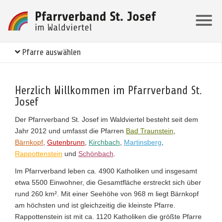
Pfarre auswählen
Herzlich Willkommen im Pfarrverband St.
Josef
Der Pfarrverband St. Josef im Waldviertel besteht seit dem
Jahr 2012 und umfasst die Pfarren
Bad Traunstein
,
Bärnkopf
,
Gutenbrunn
,
Kirchbach
,
Martinsberg
,
Rappottenstein
und
Schönbach
.
Im Pfarrverband leben ca. 4900 Katholiken und insgesamt
etwa 5500 Einwohner, die Gesamtfläche erstreckt sich über
rund 260 km². Mit einer Seehöhe von 968 m liegt Bärnkopf
am höchsten und ist gleichzeitig die kleinste Pfarre.
Rappottenstein ist mit ca. 1120 Katholiken die größte Pfarre