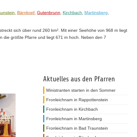
unstein
,
Bärnkopf
,
Gutenbrunn
,
Kirchbach
,
Martinsberg
,
treckt sich über rund 260 km². Mit einer Seehöhe von 968 m liegt
ken die größte Pfarre und liegt 671 m hoch. Neben den 7
Aktuelles aus den Pfarren
Ministranten starten in den Sommer
Fronleichnam in Rappottenstein
Fronleichnam in Kirchbach
Fronleichnam in Martinsberg
Fronleichnam in Bad Traunstein