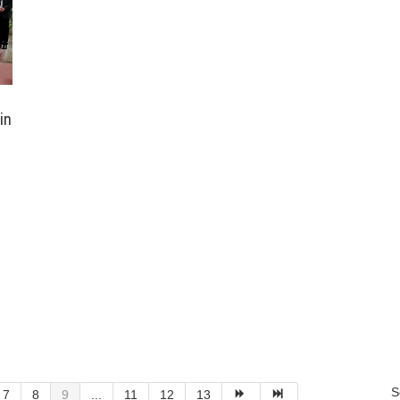
in
S
7
8
9
...
11
12
13