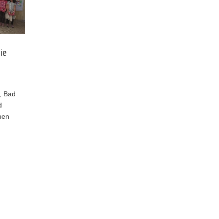
ie
, Bad
d
men