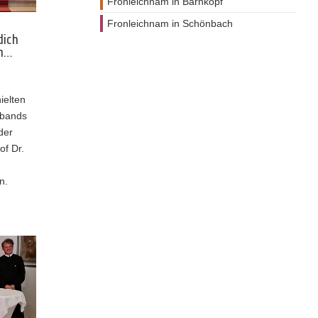
Fronleichnam in Bärnkopf
Fronleichnam in Schönbach
dich
en…
ielten
rbands
der
of Dr.
n.