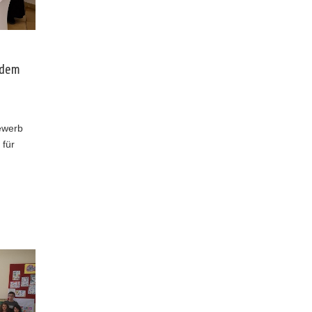
 dem
ewerb
 für