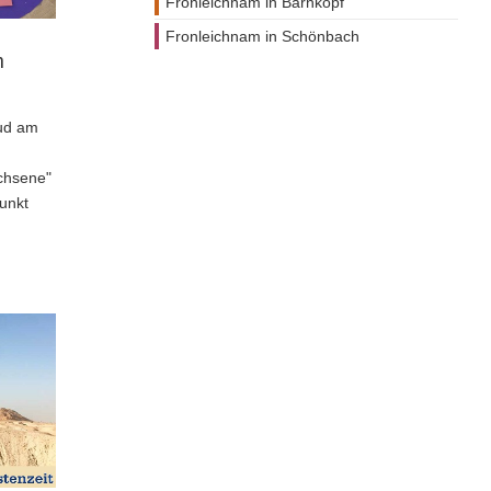
Fronleichnam in Bärnkopf
Fronleichnam in Schönbach
n
lud am
achsene"
unkt