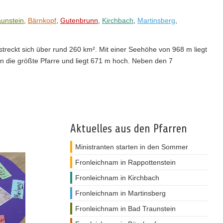
unstein
,
Bärnkopf
,
Gutenbrunn
,
Kirchbach
,
Martinsberg
,
treckt sich über rund 260 km². Mit einer Seehöhe von 968 m liegt
ken die größte Pfarre und liegt 671 m hoch. Neben den 7
Aktuelles aus den Pfarren
Ministranten starten in den Sommer
Fronleichnam in Rappottenstein
Fronleichnam in Kirchbach
Fronleichnam in Martinsberg
Fronleichnam in Bad Traunstein