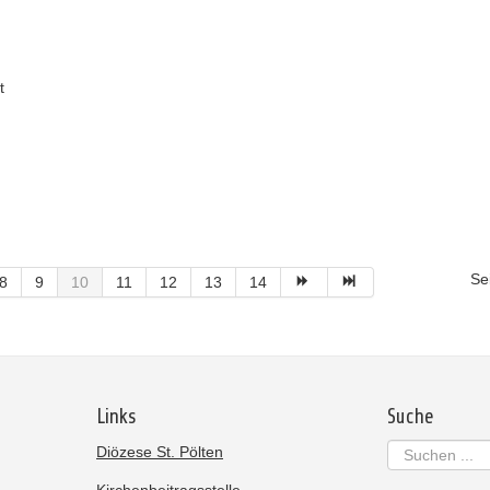
t
Se
8
9
10
11
12
13
14
Links
Suche
Suchen
Diözese St. Pölten
...