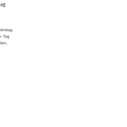
tag
tinstag
er Tag
den,