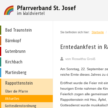
Bad Traunstein
Sie befinden sich hier:
Startseite
/
Bärnkopf
Erntedankfest in 
Gutenbrunn
von
Roswitha Groiß
Kirchbach
Am Sonntag, 22. September zel
Martinsberg
reiche Ernte dieses Jahres zu 
Rappottenstein
Eröffnet wurde die Feier mit e
heurigen Ernte nahmen die Kind
Über die Pfarre
Feierlich zogen alle gemeinsam
Aktuelles
Rappottenstein mit Heu, Äpfel,
Gottesdienst wurde musikalisch
Gottesdienstordnung