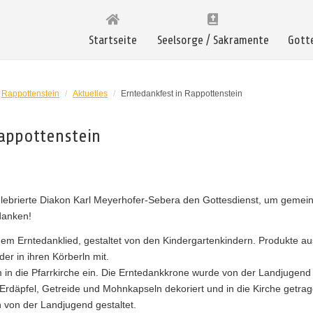
Startseite
Seelsorge / Sakramente
Gott
Rappottenstein
/
Aktuelles
/
Erntedankfest in Rappottenstein
Rappottenstein
ebrierte Diakon Karl Meyerhofer-Sebera den Gottesdienst, um gemein
danken!
inem Erntedanklied, gestaltet von den Kindergartenkindern. Produkte au
er in ihren Körberln mit.
 in die Pfarrkirche ein. Die Erntedankkrone wurde von der Landjugend
 Erdäpfel, Getreide und Mohnkapseln dekoriert und in die Kirche getra
 von der Landjugend gestaltet.