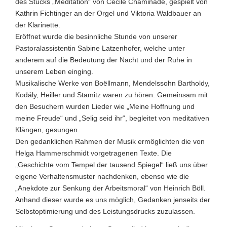
des Stücks „Méditation“ von Cécile Chaminade, gespielt von
Kathrin Fichtinger an der Orgel und Viktoria Waldbauer an
der Klarinette.
Eröffnet wurde die besinnliche Stunde von unserer
Pastoralassistentin Sabine Latzenhofer, welche unter
anderem auf die Bedeutung der Nacht und der Ruhe in
unserem Leben einging.
Musikalische Werke von Boëllmann, Mendelssohn Bartholdy,
Kodály, Heiller und Stamitz waren zu hören. Gemeinsam mit
den Besuchern wurden Lieder wie „Meine Hoffnung und
meine Freude“ und „Selig seid ihr“, begleitet von meditativen
Klängen, gesungen.
Den gedanklichen Rahmen der Musik ermöglichten die von
Helga Hammerschmidt vorgetragenen Texte. Die
„Geschichte vom Tempel der tausend Spiegel“ ließ uns über
eigene Verhaltensmuster nachdenken, ebenso wie die
„Anekdote zur Senkung der Arbeitsmoral“ von Heinrich Böll.
Anhand dieser wurde es uns möglich, Gedanken jenseits der
Selbstoptimierung und des Leistungsdrucks zuzulassen.