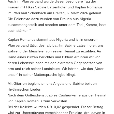
Auch im Pfarrverband wurde dieser besondere Tag der
Frauen mit PAss Sabine Latzenhofer und Kaplan Romanus
im Pfarrsaal Schönbach am Freitag, 6. März 2026 gefeiert.
Die Feiertexte dazu wurden von Frauen aus Nigeria
zusammengestellt und standen unter dem Titel „Kommt, lasst
euch stärken!“
Kaplan Romanus stammt aus Nigeria und ist in unserem
Pfarrverband tätig, deshalb bat ihn Sabine Latzenhofer, uns
während der Messfeier von seiner Heimat zu erzählen. An
Hand eines kurzen Berichtes und Bildern erfuhren wir von
deren Lebenssituation mit den extremen Gegensätzen von
arm und reich seiner Landsleute. Wir hörten, wie das „Vater
unser“ in seiner Muttersprache Igbo klingt.
Mit Gitarren begleiteten uns Angela und Sabine bei den
rhythmischen Liedern.
Nach dem Gottesdienst gab es Cashewkerne aus der Heimat
von Kaplan Romanus zum Verkosten.
Bei der Kollekte wurden € 910,02 gespendet. Dieser Betrag
wird zur Unterstützung verschiedener Projekte, drei davon in