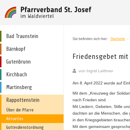
Bad Traunstein
Sie befinden sich hier:
Startseite
/
Bärnkopf
Friedensgebet mit
Gutenbrunn
von
Ingrid Leithner
Kirchbach
Am 8. April 2022 wurde auf Einl
Martinsberg
Mit dem „Kreuzweg der Solidari
Rappottenstein
nach Frieden sind.
Mit Liedern, Gebeten, Stille un
Über die Pfarre
dachten an die Menschen, die g
Aktuelles
in den Kriegsgebieten brauche
Mit dem gemeinsam gesprochen
Gottesdienstordnung