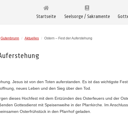
Startseite
Seelsorge / Sakramente
Gott
Gutenbrunn
/
Aktuelles
/
Ostern – Fest der Auferstehung
 Auferstehung
ehung. Jesus ist von den Toten auferstanden. Es ist das wichtigste Fest
Hoffnung, neues Leben und den Sieg über den Tod.
rgen dieses Hochfest mit dem Entzünden des Osterfeuers und der Ost
enden Gottesdienst mit Speisenweihe in der Pfarrkirche. Im Anschlus
insamen Osterfrühstück in den Pfarrhof geladen.