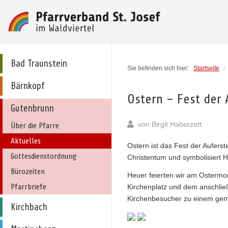
Bad Traunstein
Sie befinden sich hier:
Startseite
/
Bärnkopf
Ostern – Fest der
Gutenbrunn
von
Birgit Haberzett
Über die Pfarre
Aktuelles
Ostern ist das Fest der Auferst
Gottesdienstordnung
Christentum und symbolisiert 
Bürozeiten
Heuer feierten wir am Ostermo
Pfarrbriefe
Kirchenplatz und dem anschließ
Kirchenbesucher zu einem geme
Kirchbach