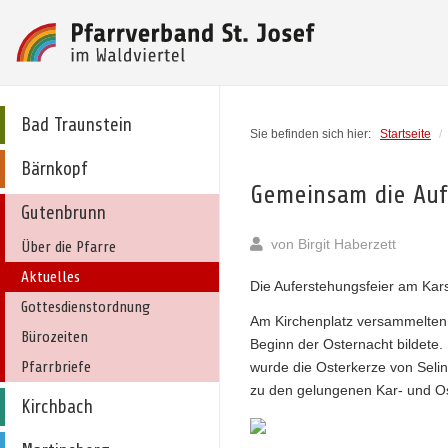
Bad Traunstein
Sie befinden sich hier:
Startseite
/
Bärnkopf
Gemeinsam die Aufe
Gutenbrunn
von
Birgit Haberzett
Über die Pfarre
Aktuelles
Die Auferstehungsfeier am Kar
Gottesdienstordnung
Am Kirchenplatz versammelten 
Bürozeiten
Beginn der Osternacht bildete.
Pfarrbriefe
wurde die Osterkerze von Selina
zu den gelungenen Kar- und O
Kirchbach