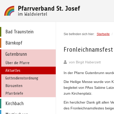
Bad Traunstein
Sie befinden sich hier:
Startseite
/
Bärnkopf
Fronleichnamsfest
Gutenbrunn
von
Birgit Haberzett
Über die Pfarre
Aktuelles
In der Pfarre Gutenbrunn wurde
Gottesdienstordnung
Die Heilige Messe wurde von K
Bürozeiten
begleitet von PAss Sabine Latz
Pfarrbriefe
zum Kirchenplatz.
Ein herzlicher Dank gilt allen 
Kirchbach
des Fronleichnamsfestes beig