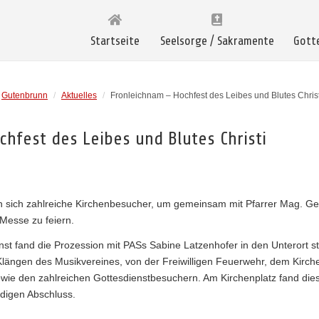
Startseite
Seelsorge / Sakramente
Gott
Gutenbrunn
/
Aktuelles
/
Fronleichnam – Hochfest des Leibes und Blutes Christ
hfest des Leibes und Blutes Christi
 sich zahlreiche Kirchenbesucher, um gemeinsam mit Pfarrer Mag. Ge
Messe zu feiern.
st fand die Prozession mit PASs Sabine Latzenhofer in den Unterort sta
Klängen des Musikvereines, von der Freiwilligen Feuerwehr, dem Kirch
ie den zahlreichen Gottesdienstbesuchern. Am Kirchenplatz fand die
digen Abschluss.