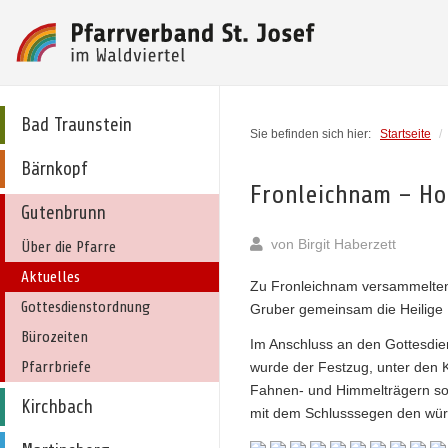
Bad Traunstein
Sie befinden sich hier:
Startseite
/
Bärnkopf
Fronleichnam – Hoc
Gutenbrunn
von
Birgit Haberzett
Über die Pfarre
Aktuelles
Zu Fronleichnam versammelten
Gottesdienstordnung
Gruber gemeinsam die Heilige 
Bürozeiten
Im Anschluss an den Gottesdien
Pfarrbriefe
wurde der Festzug, unter den 
Fahnen- und Himmelträgern sow
Kirchbach
mit dem Schlusssegen den wür