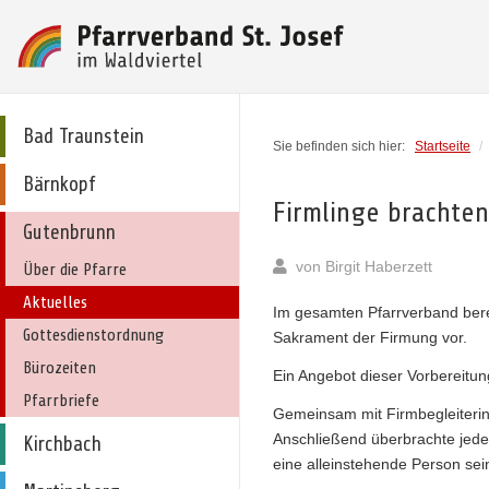
Bad Traunstein
Sie befinden sich hier:
Startseite
/
Bärnkopf
Firmlinge brachten
Gutenbrunn
von
Birgit Haberzett
Über die Pfarre
Aktuelles
Im gesamten Pfarrverband bere
Gottesdienstordnung
Sakrament der Firmung vor.
Bürozeiten
Ein Angebot dieser Vorbereitun
Pfarrbriefe
Gemeinsam mit Firmbegleiterin 
Anschließend überbrachte jede
Kirchbach
eine alleinstehende Person sei