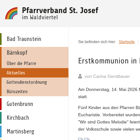
Bad Traunstein
Sie befinden sich hier:
Startseite
/
Bärnkopf
Erstkommunion in 
Über die Pfarre
Aktuelles
von
Carina Gerstbauer
Gottesdienstordnung
Am Donnerstag, 14. Mai 2026 
Bürozeiten
statt.
Gutenbrunn
Fünf Kinder aus den Pfarren B
Eucharistie. Vorbereitet wurd
Kirchbach
"Wir sind Gottes Melodie" feie
der Volksschule sowie vielen w
Martinsberg