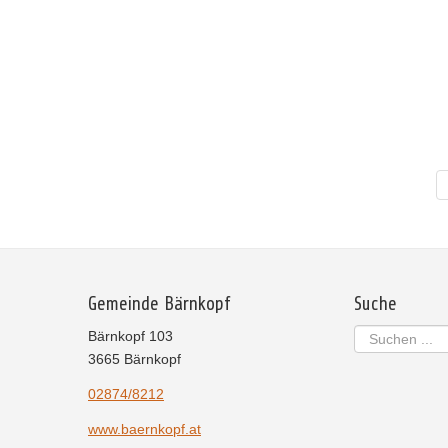
Gemeinde Bärnkopf
Suche
Suchen
Bärnkopf 103
...
3665 Bärnkopf
02874/8212
www.baernkopf.at